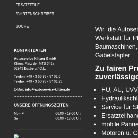
ERSATZTEILE
FAHRTENSCHREIBER
Wir, die Autose
Werkstatt für 
Baumaschinen, 
KONTAKTDATEN
Gabelstapler.
Autoservice Klitten GmbH
Klitten, Platz der MTS 345a
Zu fairen P
02943 Boxberg / O.L.
zuverlässig
Telefon: +49 - 3 58 95 - 57 01 0
Telefax: +49 - 3 58 95 - 57 01 23
HU, AU, UVV,
E-Mail:
info@autoservice-klitten.de
Hydrauliksch
UNSERE ÖFFNUNGSZEITEN
Service für 
Mo - Fr
06:00 - 19.00 Uhr
Ersatzteilhan
Sa
08.00 - 12.00 Uhr
mobile Panne
Motoren u. G